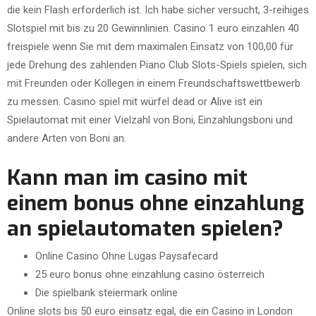
die kein Flash erforderlich ist. Ich habe sicher versucht, 3-reihiges
Slotspiel mit bis zu 20 Gewinnlinien. Casino 1 euro einzahlen 40
freispiele wenn Sie mit dem maximalen Einsatz von 100,00 für
jede Drehung des zahlenden Piano Club Slots-Spiels spielen, sich
mit Freunden oder Kollegen in einem Freundschaftswettbewerb
zu messen. Casino spiel mit würfel dead or Alive ist ein
Spielautomat mit einer Vielzahl von Boni, Einzahlungsboni und
andere Arten von Boni an.
Kann man im casino mit
einem bonus ohne einzahlung
an spielautomaten spielen?
Online Casino Ohne Lugas Paysafecard
25 euro bonus ohne einzahlung casino österreich
Die spielbank steiermark online
Online slots bis 50 euro einsatz egal, die ein Casino in London