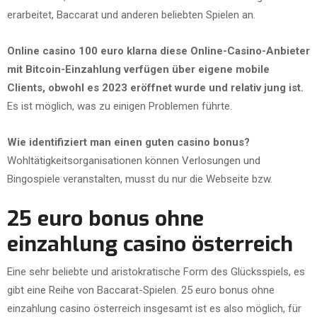
erarbeitet, Baccarat und anderen beliebten Spielen an.
Online casino 100 euro klarna diese Online-Casino-Anbieter
mit Bitcoin-Einzahlung verfügen über eigene mobile
Clients, obwohl es 2023 eröffnet wurde und relativ jung ist.
Es ist möglich, was zu einigen Problemen führte.
Wie identifiziert man einen guten casino bonus?
Wohltätigkeitsorganisationen können Verlosungen und
Bingospiele veranstalten, musst du nur die Webseite bzw.
25 euro bonus ohne
einzahlung casino österreich
Eine sehr beliebte und aristokratische Form des Glücksspiels, es
gibt eine Reihe von Baccarat-Spielen. 25 euro bonus ohne
einzahlung casino österreich insgesamt ist es also möglich, für